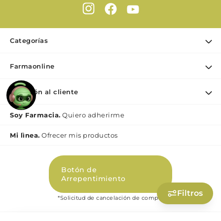
Categorías
Ofertas
Farmaonline
Cuidado Personal
Nuestra empresa
Dermocosmética
Atención al cliente
Puntos de retiro
Maquillaje
Contacto
Soy Farmacia.
Quiero adherirme
Nutrición & Deporte
Medios de pago
Bebé y maternidad
Mi lìnea.
Ofrecer mis productos
Como comprar
Perfumes y Fragancias
Preguntas Frecuentes Beauty
Botón de
Términos y condiciones Beauty
Arrepentimiento
Promociones
Filtros
*Solicitud de cancelación de compra
Políticas de Privacidad Beauty
Libro de quejas digital (Ley 2247)