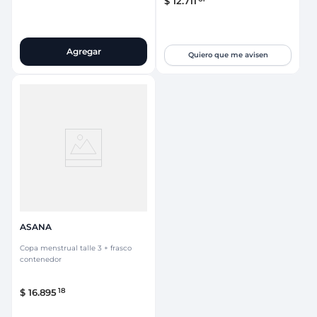
$
12
.
711
Agregar
Quiero que me avisen
ASANA
Copa menstrual talle 3 + frasco
contenedor
18
$
16
.
895