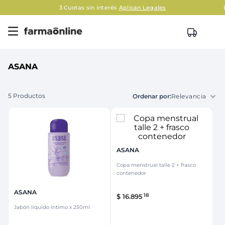
3 Cuotas sin interés
Aplican Legales
ASANA
5
Productos
Relevancia
ASANA
Copa menstrual talle 2 + frasco
contenedor
ASANA
18
$
16
.
895
Jabón líquido íntimo x 250ml