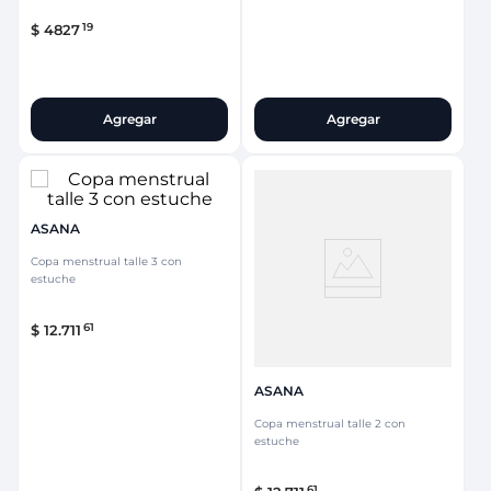
19
$
4827
Agregar
Agregar
ASANA
Copa menstrual talle 3 con
estuche
61
$
12
.
711
ASANA
Copa menstrual talle 2 con
estuche
61