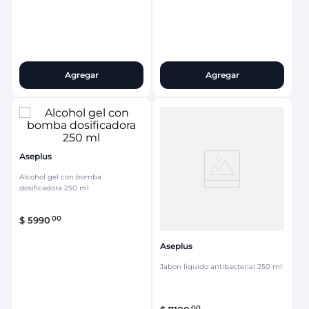
Agregar
Agregar
Aseplus
Alcohol gel con bomba
dosificadora 250 ml
00
$
5990
Aseplus
Jabon liquido antibacterial 250 ml
00