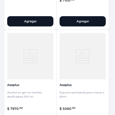
$
7100
Agregar
Agregar
Aseplus
Aseplus
Alcohol en gel con bomba
Espuma sanitizante para manos x
dosificadora 500 ml
60ml
00
00
$
7970
$
5060