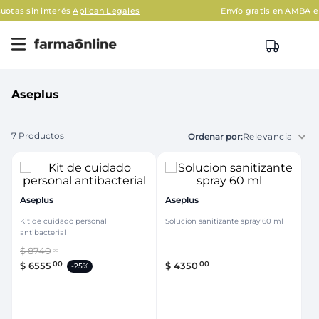
Aplican Legales
Envío gratis en AMBA en compras mayor
Aseplus
7
Productos
Relevancia
Aseplus
Aseplus
Kit de cuidado personal
Solucion sanitizante spray 60 ml
antibacterial
$
8740
00
00
00
$
6555
$
4350
-
25%