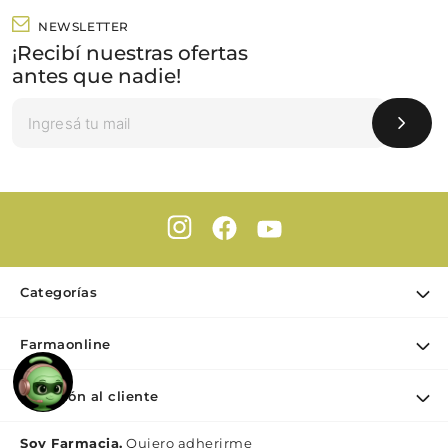
NEWSLETTER
¡Recibí nuestras ofertas
antes que nadie!
Categorías
Ofertas
Farmaonline
Cuidado Personal
Nuestra empresa
Dermocosmética
Atención al cliente
Puntos de retiro
Maquillaje
Contacto
Soy Farmacia.
Quiero adherirme