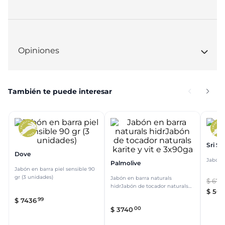
Opiniones
También te puede interesar
Sri Sri
Dove
Jabón 
Palmolive
Jabón en barra piel sensible 90
gr (3 unidades)
Jabón en barra naturals
$
673
hidrJabón de tocador naturals
$
50
karite y vit e 3x90ga
99
$
7436
00
$
3740