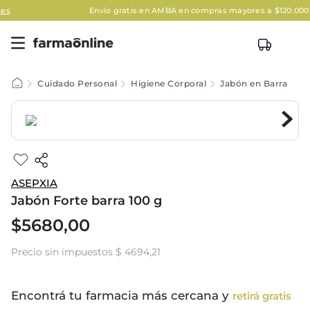
Envío gratis en AMBA en compras mayores a $120.000
Aplica
Cuidado Personal
Higiene Corporal
Jabón en Barra
ASEPXIA
Jabón Forte barra 100 g
$
5680
,
00
Precio sin impuestos
$ 4694,21
Encontrá tu farmacia más cercana y
retirá gratis