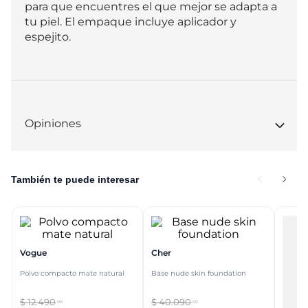
para que encuentres el que mejor se adapta a 
tu piel. El empaque incluye aplicador y 
espejito.
Opiniones
También te puede interesar
Vogue
Cher
Polvo compacto mate natural
Base nude skin foundation
$
12
.
490
$
40
.
090
00
00