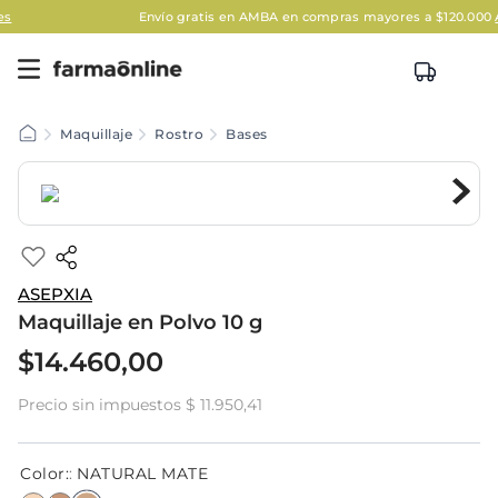
Envío gratis en AMBA en compras mayores a $120.000
Aplican
Maquillaje
Rostro
Bases
ASEPXIA
Maquillaje en Polvo 10 g
$
14
.
460
,
00
Precio sin impuestos
$ 11.950,41
Color
:
NATURAL MATE