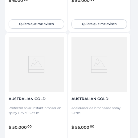
$
6000
$
50
.
000
Quiero que me avisen
Quiero que me avisen
AUSTRALIAN GOLD
AUSTRALIAN GOLD
Protector solar instant bronzer en
Acelerador de bronceado spray
spray FPS 30 237 ml
237ml
00
00
$
50
.
000
$
55
.
000