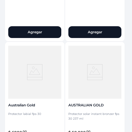
Agregar
Agregar
Australian Gold
AUSTRALIAN GOLD
Protector labial fps 30
Protector solar instant bronzer fps
30 237 ml
00
00