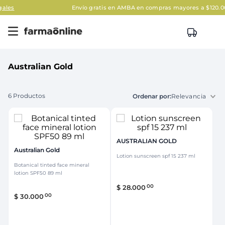
Envío gratis en AMBA en compras mayores a $120.000
Apli
Australian Gold
6
Productos
Relevancia
AUSTRALIAN GOLD
Australian Gold
Lotion sunscreen spf 15 237 ml
Botanical tinted face mineral
lotion SPF50 89 ml
00
$
28
.
000
00
$
30
.
000