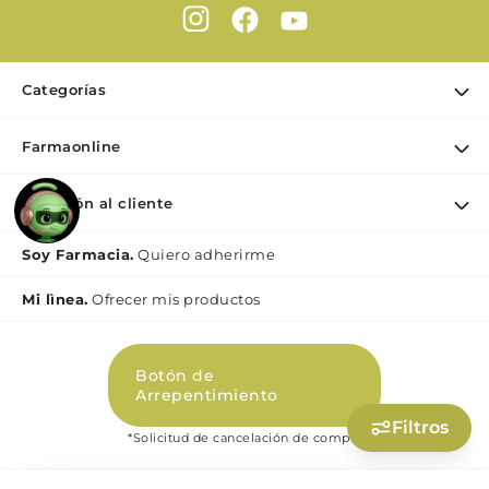
Categorías
Ofertas
Farmaonline
Cuidado Personal
Nuestra empresa
Dermocosmética
Atención al cliente
Puntos de retiro
Maquillaje
Contacto
Soy Farmacia.
Quiero adherirme
Nutrición & Deporte
Medios de pago
Bebé y maternidad
Mi lìnea.
Ofrecer mis productos
Como comprar
Perfumes y Fragancias
Preguntas Frecuentes Beauty
Botón de
Términos y condiciones Beauty
Arrepentimiento
Promociones
Filtros
*Solicitud de cancelación de compra
Políticas de Privacidad Beauty
Libro de quejas digital (Ley 2247)