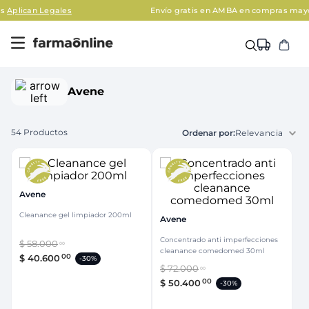
Envío gratis en AMBA en compras mayores a $120.000
Aplican Legal
Avene
54
Productos
Relevancia
Avene
Cleanance gel limpiador 200ml
Avene
Concentrado anti imperfecciones
$
58
.
000
00
cleanance comedomed 30ml
00
$
40
.
600
-
30%
$
72
.
000
00
00
$
50
.
400
-
30%