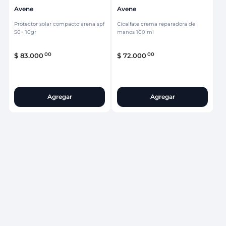
Avene
Avene
Protector solar compacto arena spf
Cicalfate crema reparadora de
50+ 10gr
manos 100 ml
00
00
$
83
.
000
$
72
.
000
Agregar
Agregar