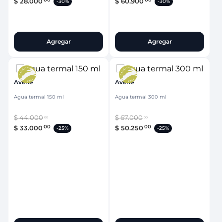
$
28
.
000
$
60
.
900
-
30%
-
30%
Agregar
Agregar
Avene
Avene
Agua termal 150 ml
Agua termal 300 ml
$
44
.
000
$
67
.
000
00
00
00
00
$
33
.
000
$
50
.
250
-
25%
-
25%