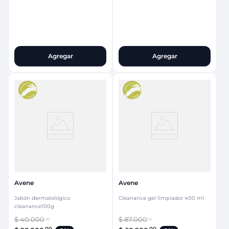
Agregar
Agregar
Avene
Avene
Jabón dermatológico
Cleanance gel limpiador 400 ml
cleanance100g
$
40
.
000
$
87
.
000
00
00
00
00