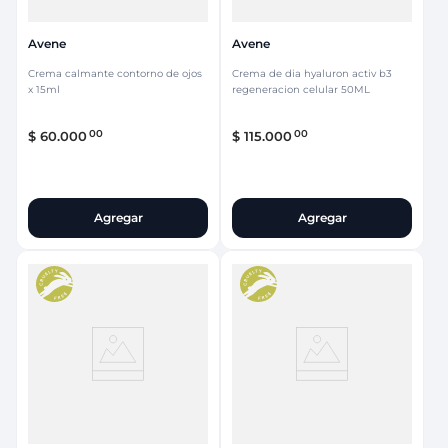
Avene
Avene
Crema calmante contorno de ojos
Crema de dia hyaluron activ b3
x 15ml
regeneracion celular 50ML
00
00
$
60
.
000
$
115
.
000
Agregar
Agregar