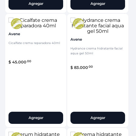
Agregar
Agregar
Avene
Avene
Cicalfate crema reparadora 40ml
Hydrance crema hidratante facial
aqua gel 50ml
00
$
45
.
000
00
$
83
.
000
Agregar
Agregar