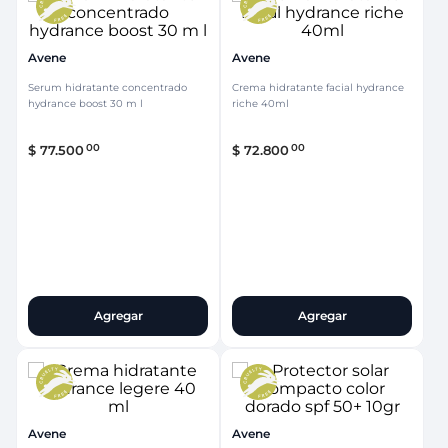
Avene
Avene
Serum hidratante concentrado
Crema hidratante facial hydrance
hydrance boost 30 m l
riche 40ml
00
00
$
77
.
500
$
72
.
800
Agregar
Agregar
Avene
Avene