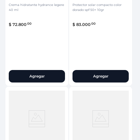
Crema hidratante hydrance legere
Protector solar compacto color
40 ml
dorado spf 50+ 10gr
00
00
$
72
.
800
$
83
.
000
Agregar
Agregar