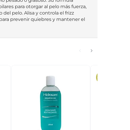
elo pesado o grasoso. Su fórmula 
lares para otorgar al pelo más fuerza, 
el pelo. Alisa y controla el frizz 
 para prevenir quiebres y mantener el 