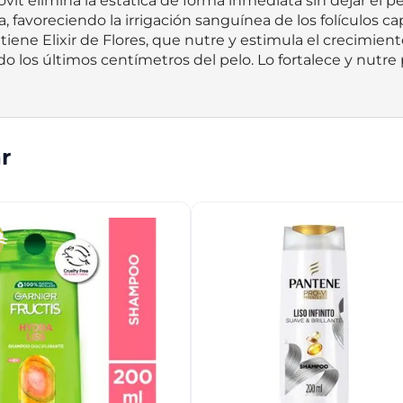
vit elimina la estática de forma inmediata sin dejar el p
favoreciendo la irrigación sanguínea de los folículos capi
iene Elixir de Flores, que nutre y estimula el crecimiento d
do los últimos centímetros del pelo. Lo fortalece y nutre
r