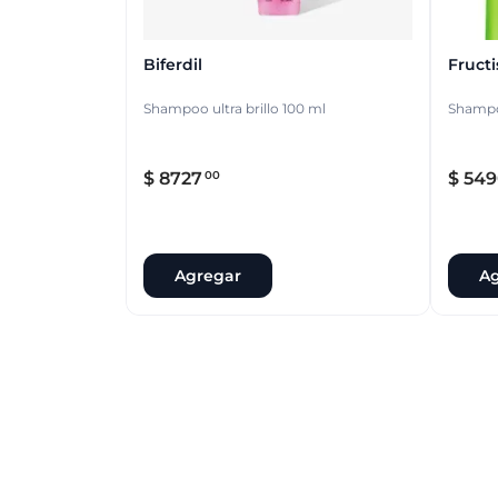
Biferdil
Fructi
Shampoo ultra brillo 100 ml
Shampo
$
8727
$
549
00
Agregar
Ag