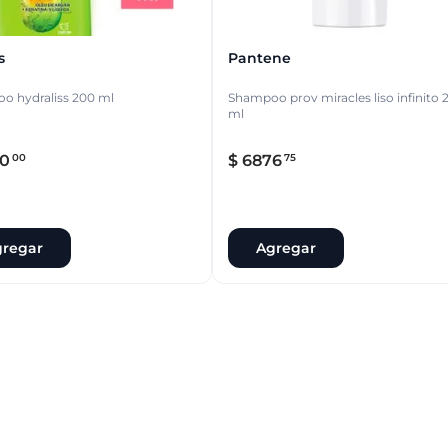
s
Pantene
o hydraliss 200 ml
Shampoo prov miracles liso infinito 
ml
0
$
6876
00
75
regar
Agregar