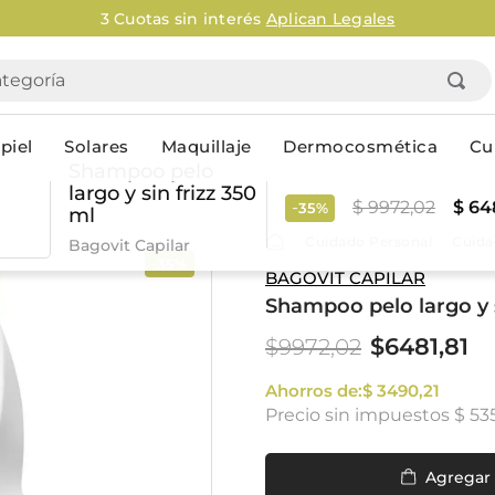
Envío gratis 
goría
piel
Solares
Maquillaje
Dermocosmética
Cu
Shampoo pelo
largo y sin frizz 350
-
$
9972
,
02
$
64
35%
ml
Personal
Cuidado Personal
Cuida
Bagovit Capilar
35%
-
lo
Cuidado de la piel
Higiene Co
BAGOVIT CAPILAR
Shampoo pelo largo y s
Solares
Desodorantes
Corporales
Afeitado
$
6481
,
81
$
9972
,
02
Faciales
Complemento
n
Limpieza
Ahorros de:
$
3490
Productos p
,
21
Precio sin impuestos
$ 53
res
Serums & boosters faciales
Jabón en ba
Contorno de ojos
Jabon líqui
Repelentes
Higiene ínt
Agregar