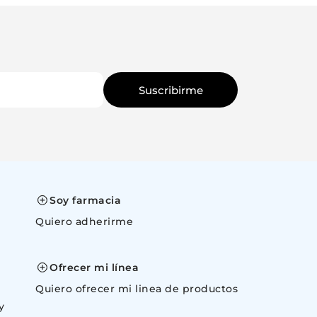
Ingresá tu email
Ingresá tu email
Quiero que me avisen
Quiero que
Suscribirme
Cancelar
Canc
Soy farmacia
Quiero adherirme
space
Ofrecer mi línea
Quiero ofrecer mi linea de productos
y