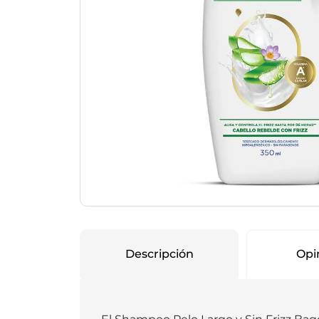
Protección Femen
Cuidado de Salud
Cuidado intimo
Cuidado de adulto
Protectores diarios
Hogar
Copas menstruales
Electro
Tampones
Toallas con y sin al
Uso Profesional
Protectores mamari
Descripción
Opi