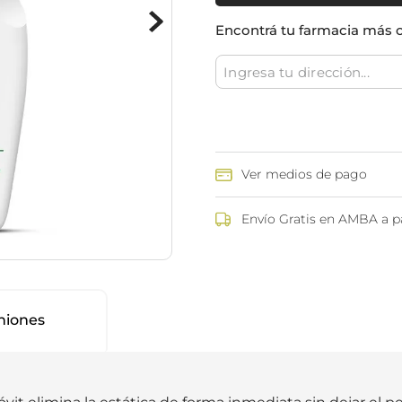
ina
Talcos & polvos pédicos
Espacio co
Encontrá tu farmacia más 
Aerosoles pédicos
Polvos pédicos
Talcos corporales
as
os
Ver medios de pago
Envío Gratis en AMBA a pa
niones