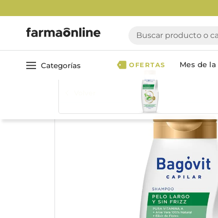
Buscar producto o cate
Mes de la 
Categorías
OFERTAS
Volver
Ver todo
Cuidado 
Cuidado Personal
Dermocosmética
Cuidado del Cabel
Maquillaje
Acondicionador
Nutrición & Deporte
Geles & fijadores
Shampoo
Bebé & Maternidad
Tinturas & coloració
Perfumes & Fragancias
Tratamientos capila
Accesorios de Belleza
Infantiles