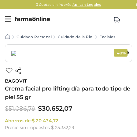
3 Cuotas sin interés
Aplican Legales
Cuidado Personal
Cuidado de la Piel
Faciales
40%
-
BAGOVIT
Crema facial pro lifting día para todo tipo de
piel 55 gr
$
30
.
652
,
07
$
51
.
086
,
79
Ahorros de:
$
20
.
434
,
72
Precio sin impuestos
$ 25.332,29