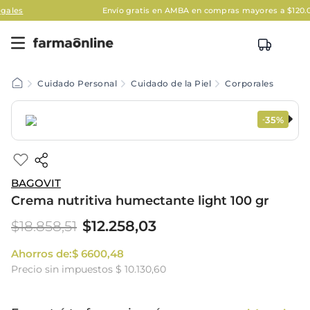
Envío gratis en AMBA en compras mayores a $120.000
Apli
Cuidado Personal
Cuidado de la Piel
Corporales
35%
-
BAGOVIT
Crema nutritiva humectante light 100 gr
$
12
.
258
,
03
$
18
.
858
,
51
Ahorros de:
$
6600
,
48
Precio sin impuestos
$ 10.130,60