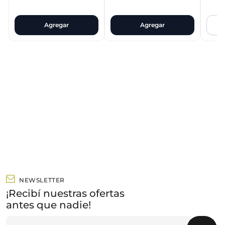
Agregar
Agregar
Q
NEWSLETTER
¡Recibí nuestras ofertas
antes que nadie!