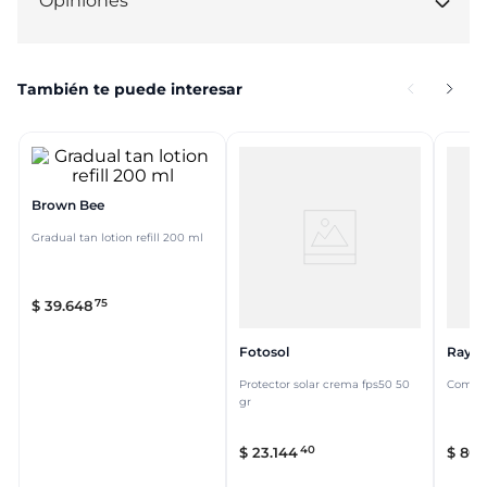
Opiniones
También te puede interesar
Brown Bee
Gradual tan lotion refill 200 ml
75
$
39
.
648
Fotosol
Rayit
Protector solar crema fps50 50
Combo 
gr
40
$
23
.
144
$
80
.