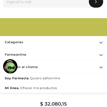
Categorías
Ofertas
Farmaonline
Cuidado Personal
Nuestra empresa
Dermocosmética
Atención al cliente
Puntos de retiro
Maquillaje
Contacto
Soy Farmacia.
Quiero adherirme
Nutrición & Deporte
Medios de pago
Bebé y maternidad
Mi lìnea.
Ofrecer mis productos
Como comprar
Perfumes y Fragancias
Preguntas Frecuentes Beauty
$
32
.
080
,
15
Botón de
Términos y condiciones Beauty