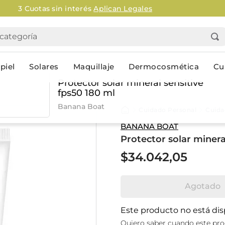
Envío gratis en AMBA en 
tegoría
piel
Solares
Maquillaje
Dermocosmética
Cu
Protector solar mineral sensitive
fps50 180 ml
Personal
Banana Boat
Cuidado Personal
Cuidad
lo
Cuidado de la piel
Higiene Co
BANANA BOAT
Protector solar minera
Solares
Desodorantes
Corporales
Afeitado
$
34
.
042
,
05
Faciales
Complemento
n
Limpieza
Productos p
Agotado
res
Serums & boosters faciales
Jabón en ba
Contorno de ojos
Jabon líqui
Este producto no está di
Repelentes
Higiene ínt
Quiero saber cuando este pro