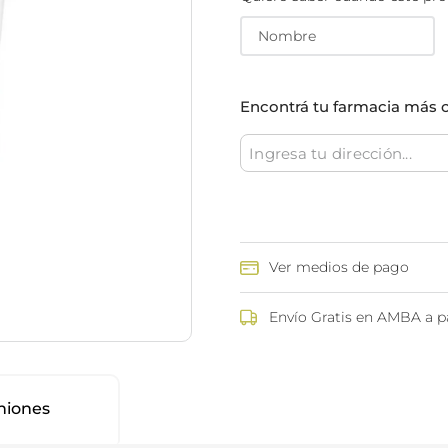
ina
Talcos & polvos pédicos
Espacio co
Aerosoles pédicos
Polvos pédicos
Talcos corporales
Encontrá tu farmacia más 
as
os
Ver medios de pago
Envío Gratis en AMBA a pa
niones