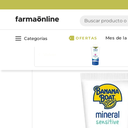
Buscar producto o ca
Mes de la 
Categorías
OFERTAS
Volver
Ver todo
Cuidado 
Cuidado Personal
Dermocosmética
Cuidado del Cabel
Maquillaje
Acondicionador
Nutrición & Deporte
Geles & fijadores
Shampoo
Bebé & Maternidad
Tinturas & coloració
Perfumes & Fragancias
Tratamientos capila
Accesorios de Belleza
Infantiles