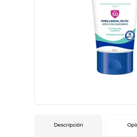
Protección Femen
Cuidado de Salud
Cuidado intimo
Cuidado de adulto
Protectores diarios
Hogar
Copas menstruales
Electro
Tampones
Toallas con y sin al
Uso Profesional
Protectores mamari
Descripción
Opi