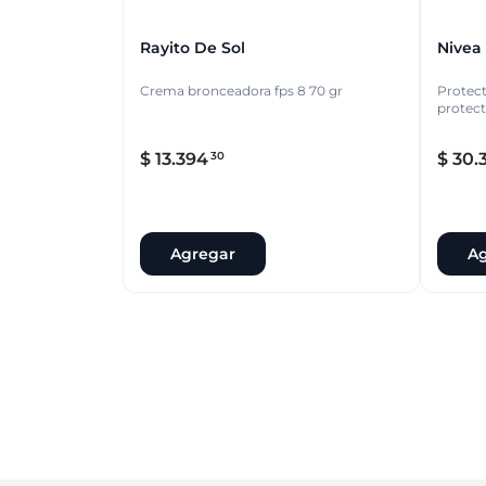
Rayito De Sol
Nivea
Crema bronceadora fps 8 70 gr
Protect
protect
$
13
.
394
$
30
.
30
Agregar
Ag