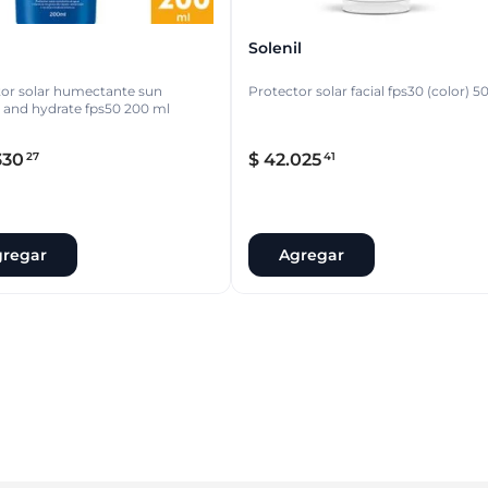
Solenil
or solar humectante sun
Protector solar facial fps30 (color) 50
 and hydrate fps50 200 ml
330
$
42
.
025
27
41
regar
Agregar