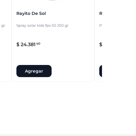
Rayito De Sol
Rayito De Sol
 gr.
Spray solar kids fps 50 250 gr
Protector solar fps 
$
24
.
381
$
22
.
963
40
60
Agregar
Agregar