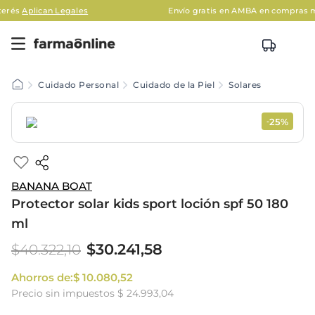
an Legales
Envío gratis en AMBA en compras mayores a 
Cuidado Personal
Cuidado de la Piel
Solares
25%
-
BANANA BOAT
Protector solar kids sport loción spf 50 180
ml
$
30
.
241
,
58
$
40
.
322
,
10
Ahorros de:
$
10
.
080
,
52
Precio sin impuestos
$ 24.993,04