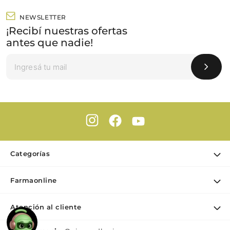
NEWSLETTER
¡Recibí nuestras ofertas
antes que nadie!
Categorías
Ofertas
Farmaonline
Cuidado Personal
Nuestra empresa
Dermocosmética
Atención al cliente
Puntos de retiro
Maquillaje
Contacto