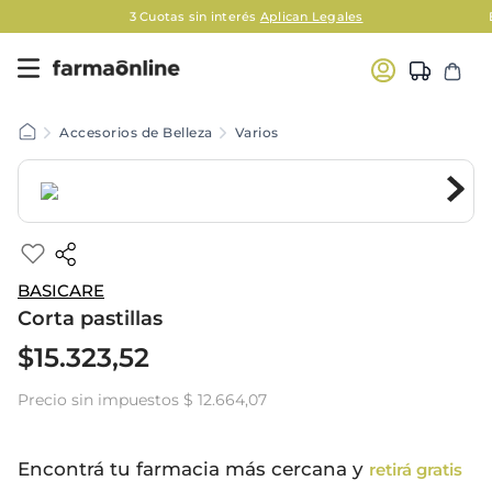
3 Cuotas sin interés
Aplican Legales
Accesorios de Belleza
Varios
BASICARE
Corta pastillas
$
15
.
323
,
52
Precio sin impuestos
$ 12.664,07
Encontrá tu farmacia más cercana y
retirá gratis