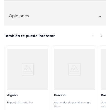
Opiniones
También te puede interesar
Algabo
Fascino
Basic
Esponja de baño flor
Arqueador de pestañas negro
Guante
11cm
nylon r