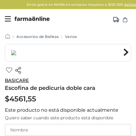
Envío gratis en AMBA en compras mayores a $120.000
Aplican Le
Accesorios de Belleza
Varios
BASICARE
Escofina de pedicuria doble cara
$
4561
,
55
Este producto no está disponible actualmente
Quiero saber cuando este producto está disponible