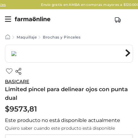
Envío gratis en AMBA en compras mayores a $120.000
Aplic
Maquillaje
Brochas y Pinceles
BASICARE
Limited pincel para delinear ojos con punta
dual
$
9573
,
81
Este producto no está disponible actualmente
Quiero saber cuando este producto está disponible