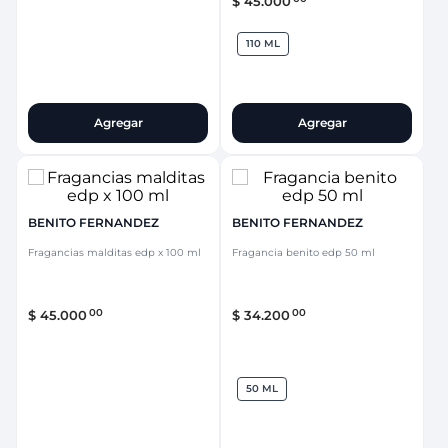
$
45
.
000
110 ML
Agregar
Agregar
BENITO FERNANDEZ
BENITO FERNANDEZ
Fragancias malditas edp x 100 ml
Fragancia benito edp 50 ml
00
00
$
45
.
000
$
34
.
200
50 ML