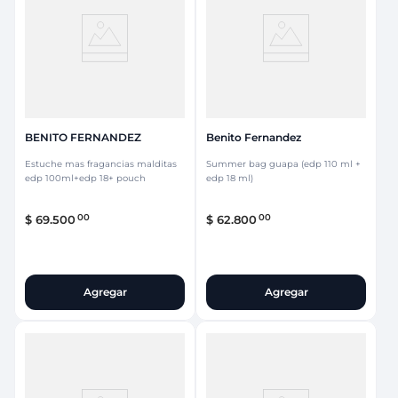
BENITO FERNANDEZ
Benito Fernandez
Estuche mas fragancias malditas
Summer bag guapa (edp 110 ml +
edp 100ml+edp 18+ pouch
edp 18 ml)
00
00
$
69
.
500
$
62
.
800
Agregar
Agregar