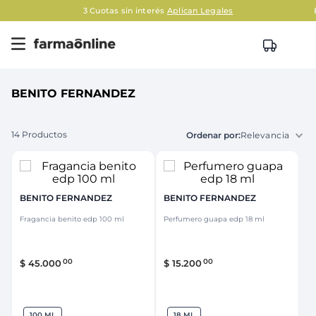
3 Cuotas sin interés
Aplican Legales
BENITO FERNANDEZ
14
Productos
Relevancia
BENITO FERNANDEZ
BENITO FERNANDEZ
Fragancia benito edp 100 ml
Perfumero guapa edp 18 ml
00
00
$
45
.
000
$
15
.
200
100 ML
18 ML