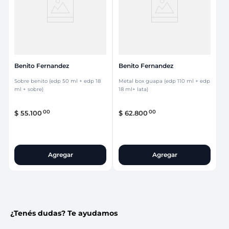
Benito Fernandez
Benito Fernandez
Sobre benito (edp 50 ml + edp 18
Metal box guapa (edp 110 ml + edp
ml + sobre)
18 ml+ lata)
00
00
$
55
.
100
$
62
.
800
Agregar
Agregar
¿Tenés dudas? Te ayudamos