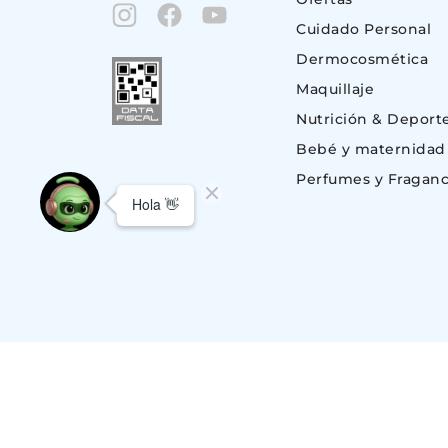
Cuidado Personal
Dermocosmética
Maquillaje
Nutrición & Deport
Bebé y maternidad
Perfumes y Fraganc
© Copyright 2023. Todos los derechos reservados | Suizo Argentina S.A.
CUIT 30-51696843-1, Av. Monroe 801 (C1428BKC) Nuñez, C.A.B.A – BU