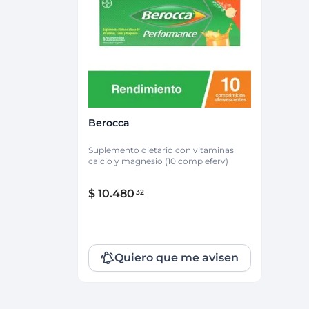
Protección Femen
Cuidado de Salud
Cuidado intimo
Cuidado de adulto
Protectores diarios
Hogar
Copas menstruales
Electro
Tampones
Toallas con y sin al
Uso Profesional
Protectores mamari
Berocca
Suplemento dietario con vitaminas
calcio y magnesio (10 comp eferv)
$
10
.
480
32
Quiero que me avisen