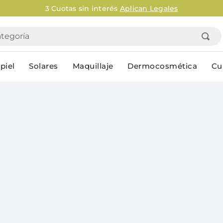
3 Cuotas sin interés
Aplican Legales
goría
piel
Solares
Maquillaje
Dermocosmética
Cu
Personal
lo
Cuidado de la piel
Higiene Co
Solares
Desodorantes
Corporales
Afeitado
Faciales
Complemento
n
Limpieza
Productos p
res
Serums & boosters faciales
Jabón en ba
Contorno de ojos
Jabon líqui
Repelentes
Higiene ínt