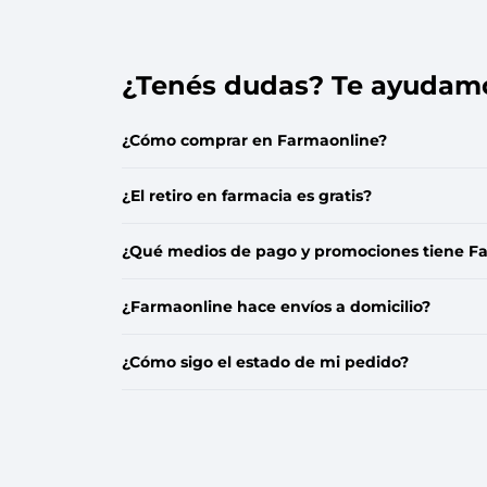
Que no se te escape!
Dejanos tu e-mail y serás el primero en
¿Tenés dudas? Te ayudam
enterarte cuando esté disponible
nuevamente.
Ingresá tu email
¿Cómo comprar en Farmaonline?
¿El retiro en farmacia es gratis?
Quiero que me avisen
¿Qué medios de pago y promociones tiene F
Cancelar
¿Farmaonline hace envíos a domicilio?
¿Cómo sigo el estado de mi pedido?