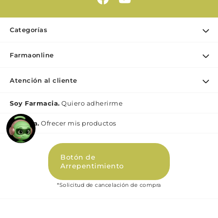
Categorías
Ofertas
Farmaonline
Cuidado Personal
Nuestra empresa
Dermocosmética
Atención al cliente
Puntos de retiro
Maquillaje
Contacto
Soy Farmacia.
Quiero adherirme
Nutrición & Deporte
Medios de pago
Bebé y maternidad
Mi lìnea.
Ofrecer mis productos
Como comprar
Perfumes y Fragancias
Preguntas Frecuentes Beauty
Botón de
Términos y condiciones Beauty
Arrepentimiento
Promociones
*Solicitud de cancelación de compra
Políticas de Privacidad Beauty
Libro de quejas digital (Ley 2247)