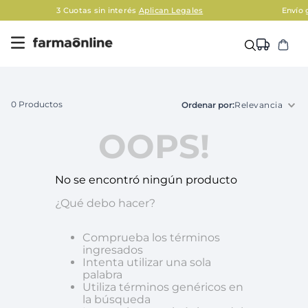
3 Cuotas sin interés
Aplican Legales
Envío gratis e
0
Productos
Relevancia
OOPS!
No se encontró ningún producto
¿Qué debo hacer?
Comprueba los términos
ingresados
Intenta utilizar una sola
palabra
Utiliza términos genéricos en
la búsqueda