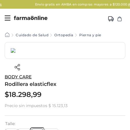
Envío gratis en AMBA en compras mayores a $120.000
Aplican 
Cuidado de Salud
Ortopedia
Pierna y pie
BODY CARE
Rodillera elasticflex
$
18
.
298
,
99
Precio sin impuestos
$ 15.123,13
Talle