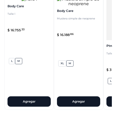
Body Care
Body Care
Talle l
Muslera simple de neoprene
33
$
16
.
755
86
$
16
.
188
Ptm
Talle l
L
M
XL
M
$
39
.
L
Agregar
Agregar