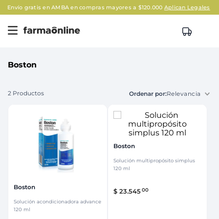
nvío gratis en AMBA en compras mayores a $120.000
Aplican Legales
Boston
2
Productos
Relevancia
Boston
Solución multipropósito simplus
120 ml
Boston
00
$
23
.
545
Solución acondicionadora advance
120 ml