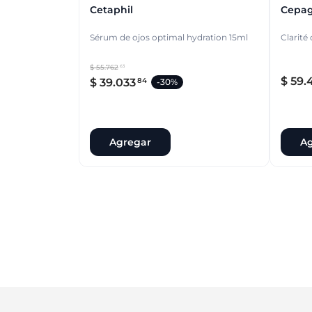
Cetaphil
Cepa
Sérum de ojos optimal hydration 15ml
Clarité
$
55
.
762
63
$
59
.
$
39
.
033
84
-
30%
Agregar
Ag