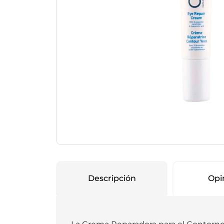
Protección Femen
Cuidado de Salud
Cuidado intimo
Cuidado de adulto
Protectores diarios
Hogar
Copas menstruales
Electro
Tampones
Toallas con y sin al
Uso Profesional
Protectores mamari
Descripción
Opi