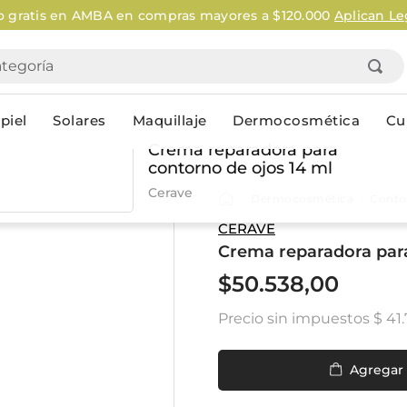
o gratis en AMBA en compras mayores a $120.000
Aplican Le
goría
piel
Solares
Maquillaje
Dermocosmética
Cu
Crema reparadora para
contorno de ojos 14 ml
Personal
Cerave
Dermocosmética
Conto
lo
Cuidado de la piel
Higiene Co
CERAVE
Crema reparadora para
Solares
Desodorantes
Corporales
Afeitado
$
50
.
538
,
00
Faciales
Complemento
Precio sin impuestos
$ 41
n
Limpieza
Productos p
res
Serums & boosters faciales
Jabón en ba
Contorno de ojos
Jabon líqui
Agregar
Repelentes
Higiene ínt