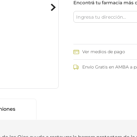
Encontrá tu farmacia más 
ina
Talcos & polvos pédicos
Espacio co
Aerosoles pédicos
Polvos pédicos
Talcos corporales
as
os
Ver medios de pago
Envío Gratis en AMBA a pa
niones