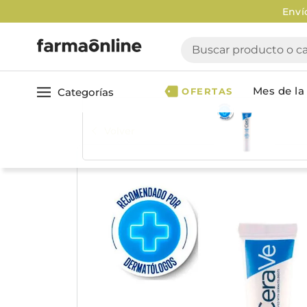
Enví
Buscar producto o cate
Mes de la 
Categorías
OFERTAS
Volver
Ver todo
Cuidado 
Cuidado Personal
Dermocosmética
Cuidado del Cabel
Maquillaje
Acondicionador
Nutrición & Deporte
Geles & fijadores
Shampoo
Bebé & Maternidad
Tinturas & coloració
Perfumes & Fragancias
Tratamientos capila
Accesorios de Belleza
Infantiles