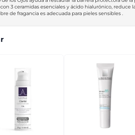
 los Ojos ayuda a restaurar la barrera protectora de la pi
 con 3 ceramidas esenciales y ácido hialurónico, reduce la
libre de fragancia es adecuada para pieles sensibles .
r