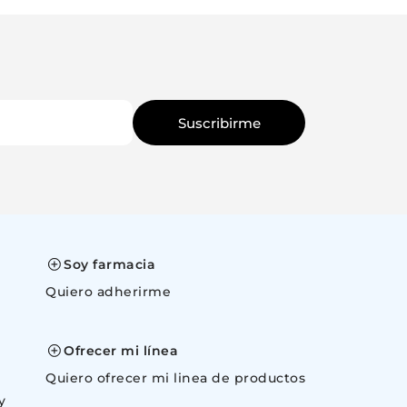
Ingresá tu email
Quiero que
Suscribirme
Canc
Soy farmacia
Quiero adherirme
space
Ofrecer mi línea
Quiero ofrecer mi linea de productos
y