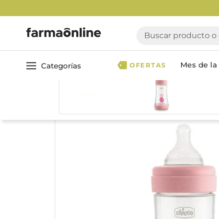
Buscar producto o ca
Mes de la 
Categorías
OFERTAS
Volver
Ver todo
Cuidado 
Cuidado Personal
Dermocosmética
Cuidado del Cabel
Maquillaje
Acondicionador
Nutrición & Deporte
Geles & fijadores
Shampoo
Bebé & Maternidad
Tinturas & coloració
Perfumes & Fragancias
Tratamientos capila
Accesorios de Belleza
Infantiles