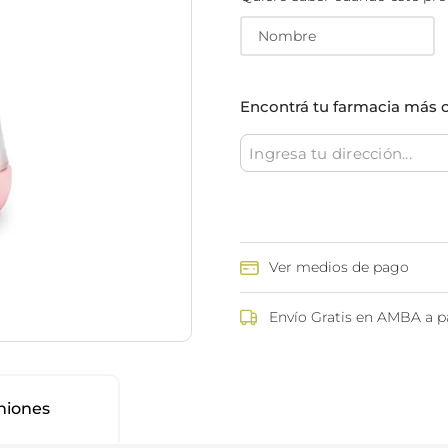
ina
Talcos & polvos pédicos
Espacio co
Aerosoles pédicos
Polvos pédicos
Talcos corporales
Encontrá tu farmacia más 
as
os
Ver medios de pago
Envío Gratis en AMBA a pa
niones