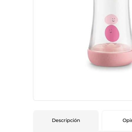
Protección Femen
Cuidado de Salud
Cuidado intimo
Cuidado de adulto
Protectores diarios
Hogar
Copas menstruales
Electro
Tampones
Toallas con y sin al
Uso Profesional
Protectores mamari
Descripción
Opi