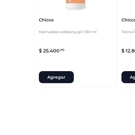
Chicco
Chicc
Mamadera wellbeing girl 330 ml
Tetina 
$
25
.
400
$
12
.
8
00
Agregar
Ag