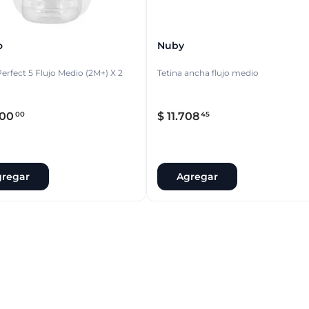
o
Nuby
Perfect 5 Flujo Medio (2M+) X 2
Tetina ancha flujo medio
00
$
11
.
708
00
45
regar
Agregar