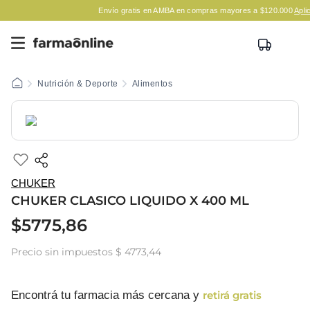
Envío gratis en AMBA en compras mayores a $120.000
Aplican Leg
Nutrición & Deporte
Alimentos
CHUKER
CHUKER CLASICO LIQUIDO X 400 ML
$
5775
,
86
Precio sin impuestos
$ 4773,44
Encontrá tu farmacia más cercana y
retirá gratis