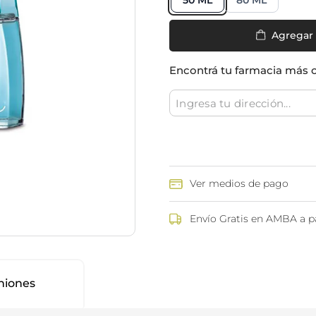
50 ML
80 ML
ina
Talcos & polvos pédicos
Espacio co
Aerosoles pédicos
Agregar
Polvos pédicos
Talcos corporales
Encontrá tu farmacia más 
as
os
Ver medios de pago
Envío Gratis en AMBA a pa
niones