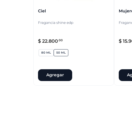
Ciel
Mujer
Fragancia shine edp
Fraganc
$
22
.
800
$
15
.
9
00
80 ML
50 ML
Agregar
Ag
80 ML
50 ML