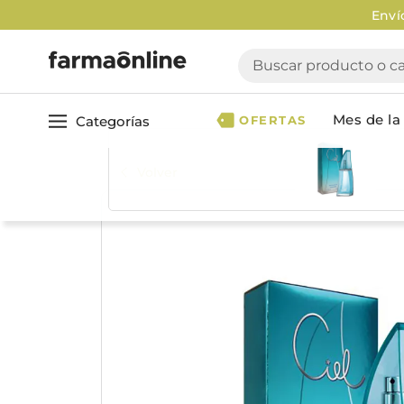
Enví
Buscar producto o cate
Mes de la 
Categorías
OFERTAS
Volver
Ver todo
Cuidado 
Cuidado Personal
Dermocosmética
Cuidado del Cabel
Maquillaje
Acondicionador
Nutrición & Deporte
Geles & fijadores
Shampoo
Bebé & Maternidad
Tinturas & coloració
Perfumes & Fragancias
Tratamientos capila
Accesorios de Belleza
Infantiles