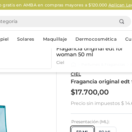
o gratis en AMBA en compras mayores a $120.000
Aplican Le
goría
piel
Solares
Maquillaje
Dermocosmética
Cu
Fragancia original edt for
woman 50 ml
Personal
Ciel
Perfumes & Fragancias
lo
Cuidado de la piel
Higiene Co
CIEL
Fragancia original ed
Solares
Desodorantes
Corporales
Afeitado
$
17
.
700
,
00
Faciales
Complemento
Precio sin impuestos
$ 14
n
Limpieza
Productos p
res
Serums & boosters faciales
Jabón en ba
Contorno de ojos
Jabon líqui
Presentación (ML)
Repelentes
Higiene ínt