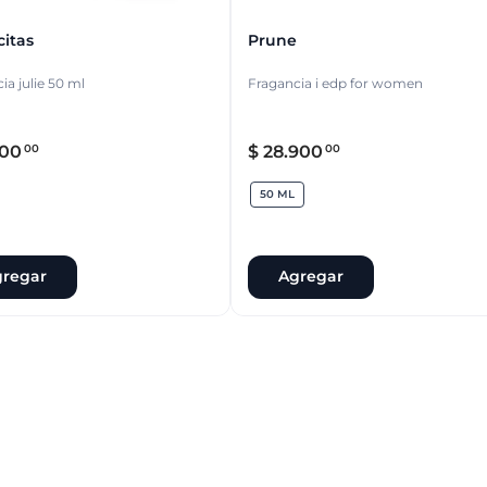
citas
Prune
ia julie 50 ml
Fragancia i edp for women
00
$
28
.
900
00
00
50 ML
regar
Agregar
50 ML