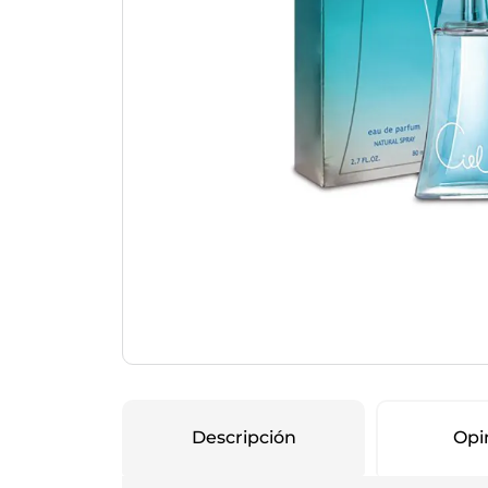
Protección Femen
Cuidado de Salud
Cuidado intimo
Cuidado de adulto
Protectores diarios
Hogar
Copas menstruales
Electro
Tampones
Toallas con y sin al
Uso Profesional
Protectores mamari
Descripción
Opi