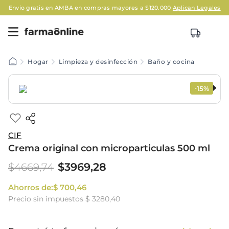
Envío gratis en AMBA en compras mayores a $120.000
Aplican Legales
Hogar
Limpieza y desinfección
Baño y cocina
15%
-
CIF
Crema original con microparticulas 500 ml
$
3969
,
28
$
4669
,
74
Ahorros de:
$
700
,
46
Precio sin impuestos
$ 3280,40