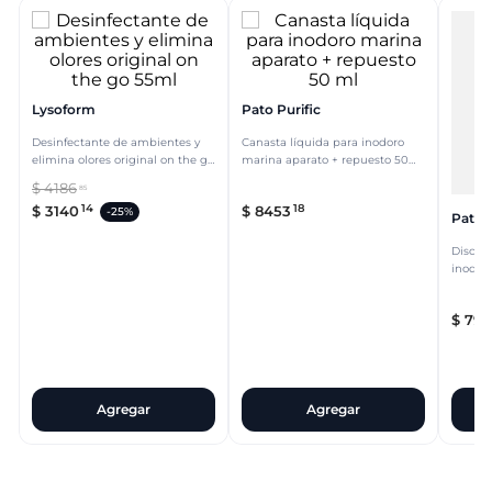
Lysoform
Pato Purific
Desinfectante de ambientes y
Canasta líquida para inodoro
elimina olores original on the go
marina aparato + repuesto 50
55ml
ml
$
4186
85
14
18
$
3140
$
8453
-
25%
Pato P
Discos
inodor
$
797
Agregar
Agregar