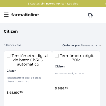
3 Cuotas sin interés
Aplican Legales
Citizen
3
Productos
Relevancia
Citizen
Citizen
Termómetro digital 301c
Tensiómetro digital de brazo
Ch305 automático
82
$
6192
00
$
98
.
897