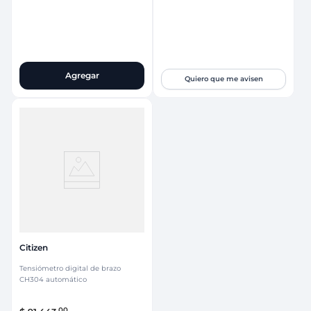
Agregar
Quiero que me avisen
Citizen
Tensiómetro digital de brazo
CH304 automático
00