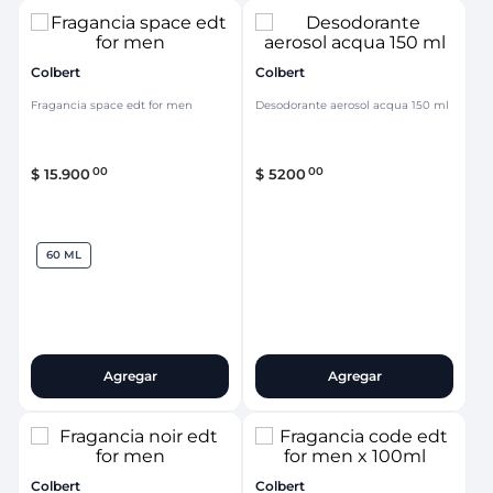
Colbert
Colbert
Fragancia space edt for men
Desodorante aerosol acqua 150 ml
00
00
$
15
.
900
$
5200
60 ML
Agregar
Agregar
Colbert
Colbert