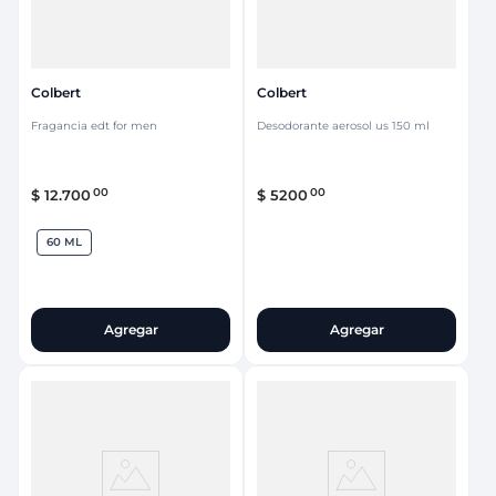
Colbert
Colbert
Fragancia edt for men
Desodorante aerosol us 150 ml
00
00
$
12
.
700
$
5200
60 ML
Agregar
Agregar