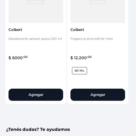
Colbert
Colbert
Desodorante aerosol space 250 ml
Fragancia pino edt for men
00
00
$
6000
$
12
.
200
60 ML
Agregar
Agregar
¿Tenés dudas? Te ayudamos