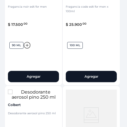
Fragancia noir edt for men
Fragancia code edt for men x
100ml
00
00
$
17
.
500
$
25
.
900
90 ML
100 ML
Agregar
Agregar
Colbert
Desodorante aerosol pino 250 ml