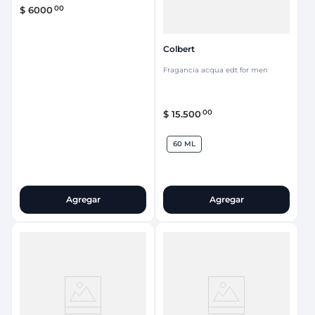
00
$
6000
Colbert
Fragancia acqua edt for men
00
$
15
.
500
60 ML
Agregar
Agregar