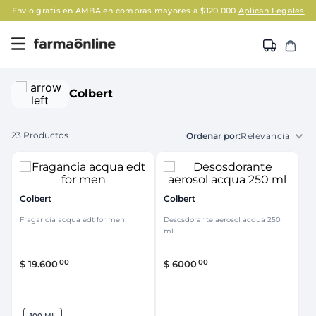
Envío gratis en AMBA en compras mayores a $120.000
Aplican Legales
Colbert
23
Productos
Relevancia
Colbert
Colbert
Fragancia acqua edt for men
Desosdorante aerosol acqua 250
ml
00
00
$
19
.
600
$
6000
100 ML