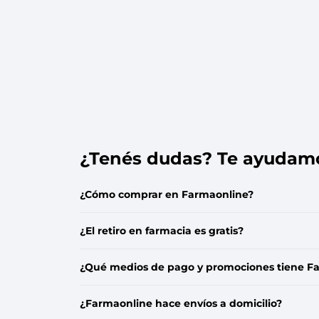
Protección Femen
Cuidado de Salud
Cuidado intimo
Cuidado de adulto
Protectores diarios
Hogar
Copas menstruales
Electro
Tampones
Toallas con y sin al
Uso Profesional
Protectores mamari
¿Tenés dudas? Te ayudam
¿Cómo comprar en Farmaonline?
¿El retiro en farmacia es gratis?
¿Qué medios de pago y promociones tiene F
¿Farmaonline hace envíos a domicilio?