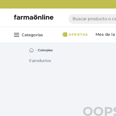
Buscar producto o cate
Mes de la 
Categorías
OFERTAS
Colorplex
Ver todo
Cuidado 
Cuidado Personal
Dermocosmética
0
productos
Cuidado del Cabel
Maquillaje
Acondicionador
Nutrición & Deporte
Geles & fijadores
Shampoo
Bebé & Maternidad
Tinturas & coloració
Perfumes & Fragancias
Tratamientos capila
Accesorios de Belleza
OOP
Infantiles