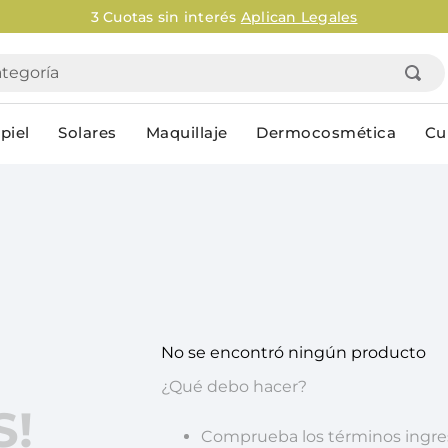
3 Cuotas sin interés
Aplican Legales
goría
piel
Solares
Maquillaje
Dermocosmética
Cu
Personal
lo
Cuidado de la piel
Higiene Co
Solares
Desodorantes
Corporales
Afeitado
Faciales
Complemento
No se encontró ningún producto
n
Limpieza
Productos p
res
Serums & boosters faciales
Jabón en ba
¿Qué debo hacer?
Contorno de ojos
Jabon líqui
S!
Repelentes
Higiene ínt
Comprueba los términos ingr