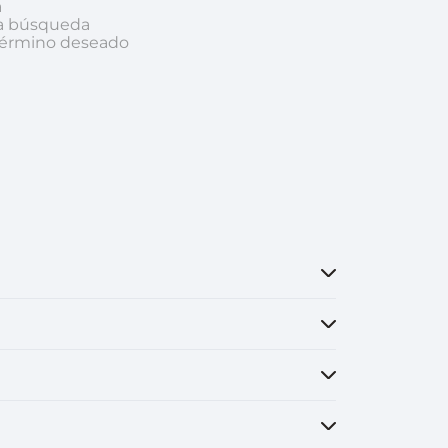
a
nsciente
la búsqueda
 término deseado