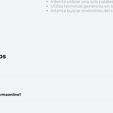
Intenta utilizar una sola palabr
ina
Talcos & polvos pédicos
Espacio co
Utiliza términos genéricos en 
Intenta buscar sinónimos del
Aerosoles pédicos
Polvos pédicos
Talcos corporales
as
os
os
armaonline?