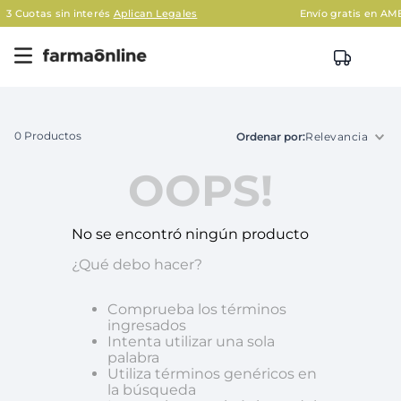
sin interés
Aplican Legales
Envío gratis en AMBA en com
0
Productos
Relevancia
OOPS!
No se encontró ningún producto
¿Qué debo hacer?
Comprueba los términos
ingresados
Intenta utilizar una sola
palabra
Utiliza términos genéricos en
la búsqueda