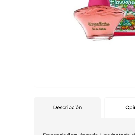
Protección Femen
Cuidado de Salud
Cuidado intimo
Cuidado de adulto
Protectores diarios
Hogar
Copas menstruales
Electro
Tampones
Toallas con y sin al
Uso Profesional
Protectores mamari
Descripción
Opi