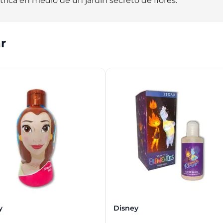
ítrica en medio de un jardín secreto de flores.
r
y
Disney