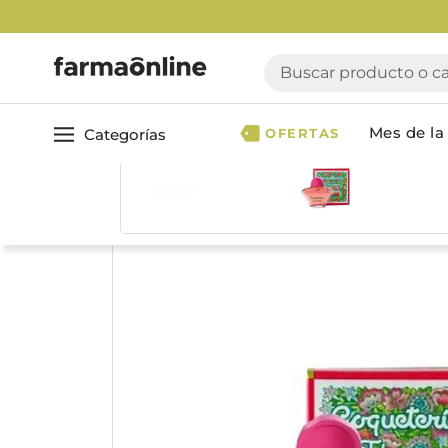
Buscar producto o cate
Mes de la 
Categorías
OFERTAS
Volver
Ver todo
Cuidado 
Cuidado Personal
Dermocosmética
Cuidado del Cabel
Maquillaje
Acondicionador
Nutrición & Deporte
Geles & fijadores
Shampoo
Bebé & Maternidad
Tinturas & coloració
Perfumes & Fragancias
Tratamientos capila
Accesorios de Belleza
Infantiles