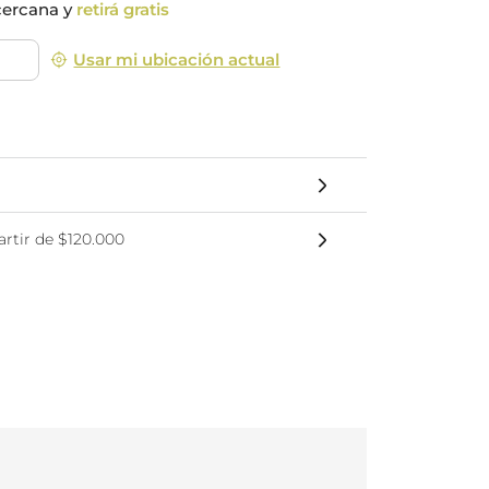
cercana y
retirá gratis
nsciente
Usar mi ubicación actual
rtir de $120.000