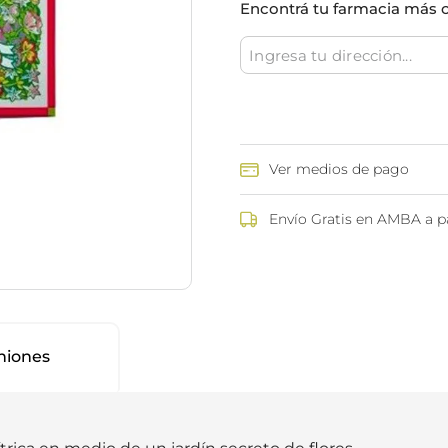
Encontrá tu farmacia más 
ina
Talcos & polvos pédicos
Espacio co
Aerosoles pédicos
Polvos pédicos
Talcos corporales
as
os
Ver medios de pago
Envío Gratis en AMBA a pa
niones