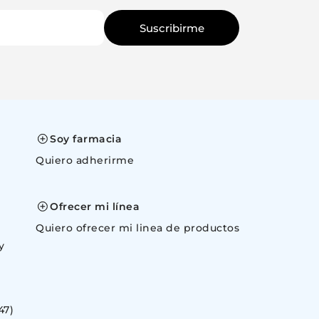
Suscribirme
Cancelar
Canc
Soy farmacia
Quiero adherirme
space
Ofrecer mi línea
Quiero ofrecer mi linea de productos
y
47)