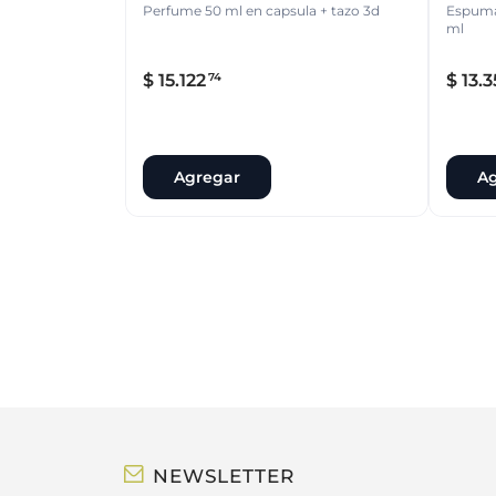
Perfume 50 ml en capsula + tazo 3d
Espuma 
ml
$
15
.
122
$
13
.
3
74
Agregar
Ag
NEWSLETTER