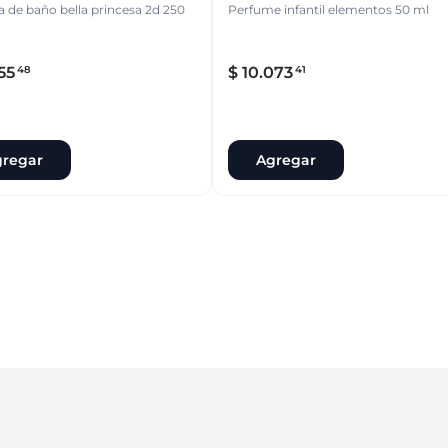
de baño bella princesa 2d 250
Perfume infantil elementos 50 ml
55
$
10
.
073
48
41
regar
Agregar