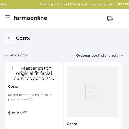
Envío gratis en AMBA en compras mayores a $120.000
Aplican Leg
Cosrx
27
Productos
Relevancia
Cosrx
Master patch original fit facial
parches acné 24u
00
$
17
.
999
Cosrx