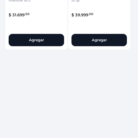
intensive 36 u
50 gr
00
00
$
31
.
699
$
39
.
999
Agregar
Agregar