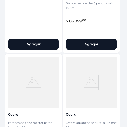
Booster serum the 6 peptide skin
150 ml
00
$
66
.
099
Agregar
Agregar
Cosrx
Cosrx
Parches de acné master patch
Cream advanced snail 92 all in one