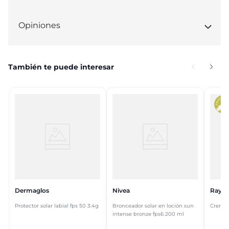
Opiniones
También te puede interesar
Dermaglos
Nivea
Rayit
Protector solar labial fps 50 3.4g
Bronceador solar en loción sun
Crema 
intense bronze fps6 200 ml