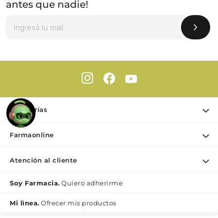
antes que nadie!
Categorías
Ofertas
Farmaonline
Cuidado Personal
Nuestra empresa
Dermocosmética
Atención al cliente
Puntos de retiro
Maquillaje
Contacto
Soy Farmacia.
Quiero adherirme
Nutrición & Deporte
Medios de pago
Bebé y maternidad
Mi lìnea.
Ofrecer mis productos
Como comprar
Perfumes y Fragancias