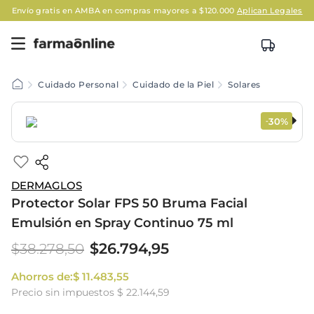
Envío gratis en AMBA en compras mayores a $120.000
Aplican Legales
Cuidado Personal
Cuidado de la Piel
Solares
30%
-
DERMAGLOS
Protector Solar FPS 50 Bruma Facial
Emulsión en Spray Continuo 75 ml
$
26
.
794
,
95
$
38
.
278
,
50
Ahorros de:
$
11
.
483
,
55
Precio sin impuestos
$ 22.144,59