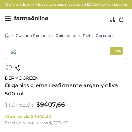
Envío gratis en AMBA en compras mayores a $120.000
Aplican Legales
Cuidado Personal
Cuidado de la Piel
Corporales
10%
-
DERMOGREEN
Organics crema reafirmante argan y oliva
500 ml
$
9407
,
66
$
10
.
452
,
96
Ahorros de:
$
1045
,
30
Precio sin impuestos
$ 7774,93