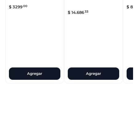
00
$
3299
$
839
33
$
14
.
686
Agregar
Agregar