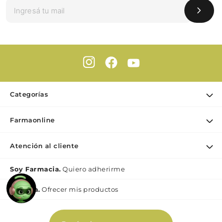
Categorías
Ofertas
Farmaonline
Cuidado Personal
Nuestra empresa
Dermocosmética
Atención al cliente
Puntos de retiro
Maquillaje
Contacto
Soy Farmacia.
Quiero adherirme
Nutrición & Deporte
Medios de pago
Bebé y maternidad
Mi lìnea.
Ofrecer mis productos
Como comprar
Perfumes y Fragancias
Preguntas Frecuentes Beauty