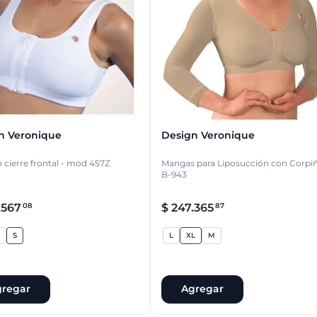
n Veronique
Design Veronique
 cierre frontal - mod 457Z
Mangas para Liposucción con Corpi
B-943
.
567
$
247
.
365
08
87
S
L
XL
M
regar
Agregar