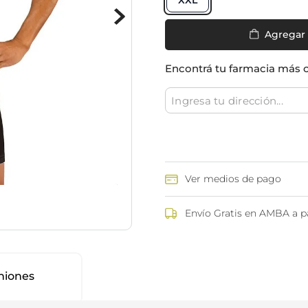
XXL
ina
Talcos & polvos pédicos
Espacio co
Aerosoles pédicos
Agregar
Polvos pédicos
Talcos corporales
Encontrá tu farmacia más 
as
os
Ver medios de pago
Envío Gratis en AMBA a pa
niones