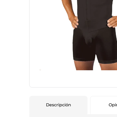
Protección Femen
Cuidado de Salud
Cuidado intimo
Cuidado de adulto
Protectores diarios
Hogar
Copas menstruales
Electro
Tampones
Toallas con y sin al
Uso Profesional
Protectores mamari
Descripción
Opi