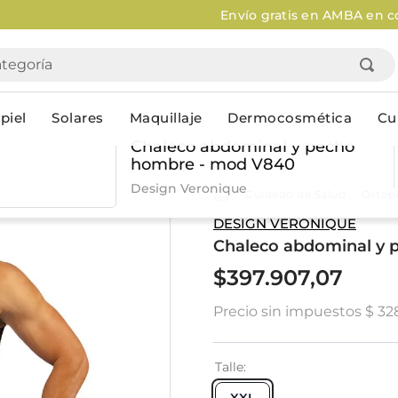
Envío gratis en AMBA en compras mayores a $120.000
Aplica
goría
piel
Solares
Maquillaje
Dermocosmética
Cu
Chaleco abdominal y pecho
hombre - mod V840
Personal
Design Veronique
Cuidado de Salud
Ortop
lo
Cuidado de la piel
Higiene Co
DESIGN VERONIQUE
Chaleco abdominal y
Solares
Desodorantes
Corporales
Afeitado
$
397
.
907
,
07
Faciales
Complemento
Precio sin impuestos
$ 32
n
Limpieza
Productos p
res
Serums & boosters faciales
Jabón en ba
Contorno de ojos
Jabon líqui
Talle
Repelentes
Higiene ínt