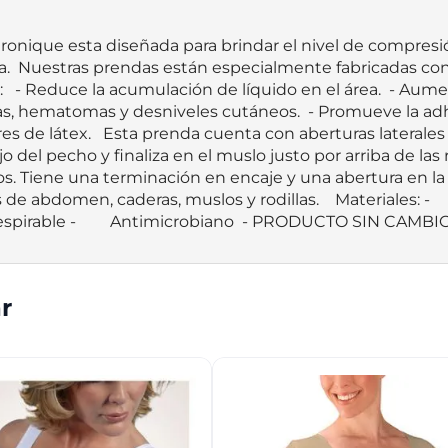
ronique esta diseñada para brindar el nivel de compres
a.  Nuestras prendas están especialmente fabricadas co
   - Reduce la acumulación de líquido en el área.  - Aumen
, hematomas y desniveles cutáneos.  - Promueve la adhe
res de látex.   Esta prenda cuenta con aberturas laterale
el pecho y finaliza en el muslo justo por arriba de las ro
. Tiene una terminación en encaje y una abertura en la
eras, muslos y rodillas.    Materiales: - 	Libre de Latex - 	Nylon/Spandex 
- 	Algodón suave - 	Tela liviana y respirable - 	Antimicrobiano  - PRO
r