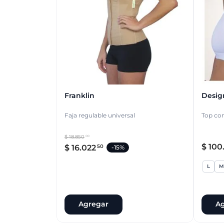
Franklin
Desig
Faja regulable universal
Top con
$
18
.
850
00
$
100
$
16
.
022
50
-
15%
L
M
Agregar
Ag