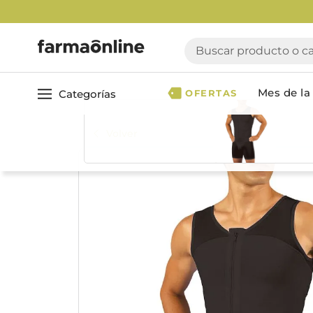
Buscar producto o cate
Mes de la 
Categorías
OFERTAS
Volver
Ver todo
Cuidado 
Cuidado Personal
Dermocosmética
Cuidado del Cabel
Maquillaje
Acondicionador
Nutrición & Deporte
Geles & fijadores
Shampoo
Bebé & Maternidad
Tinturas & coloració
Perfumes & Fragancias
Tratamientos capila
Accesorios de Belleza
Infantiles