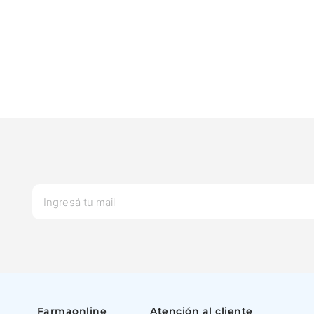
S
L
XL
M
Farmaonline
Atención al cliente