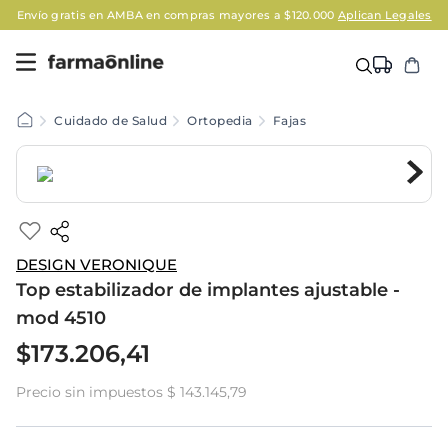
Envío gratis en AMBA en compras mayores a $120.000
Aplican Legales
Cuidado de Salud
Ortopedia
Fajas
DESIGN VERONIQUE
Top estabilizador de implantes ajustable -
mod 4510
$
173
.
206
,
41
Precio sin impuestos
$ 143.145,79