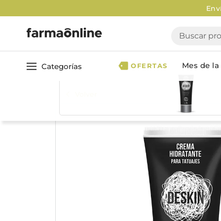
Enví
Buscar produ
Mes de la 
Categorías
OFERTAS
Volver
Ver todo
Cuidado 
Cuidado Personal
Dermocosmética
Cuidado del Cabel
Maquillaje
Acondicionador
Nutrición & Deporte
Geles & fijadores
Shampoo
Bebé & Maternidad
Tinturas & coloració
Perfumes & Fragancias
Tratamientos capila
Accesorios de Belleza
Infantiles