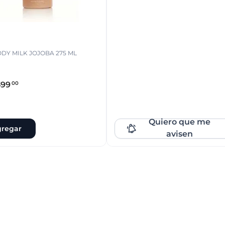
DY MILK JOJOBA 275 ML
599
00
Quiero que me
regar
avisen
Que no se te escape!
Dejanos tu e-mail y serás el primero
enterarte cuando esté disponible
nuevamente.