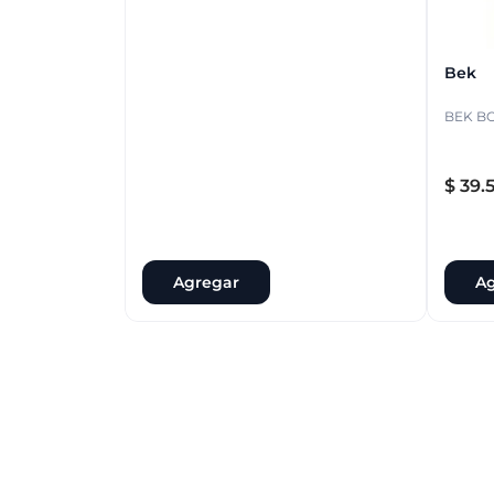
Bek
BEK BO
$
39
.
Agregar
Ag