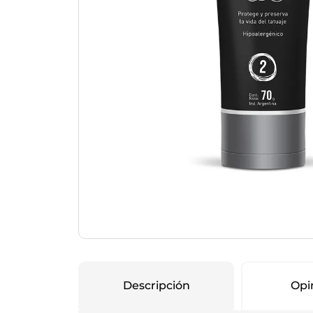
Protección Femen
Cuidado de Salud
Cuidado intimo
Cuidado de adulto
Protectores diarios
Hogar
Copas menstruales
Electro
Tampones
Toallas con y sin al
Uso Profesional
Protectores mamari
Descripción
Opi