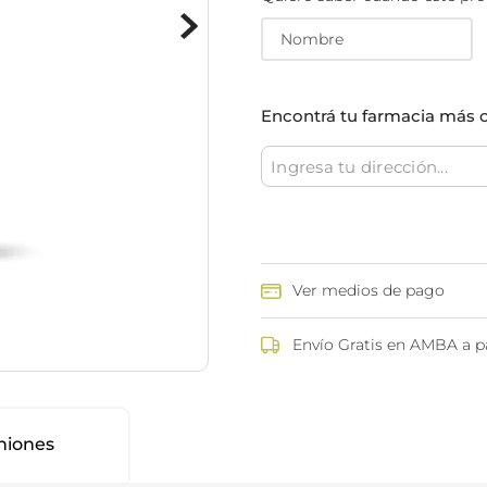
ina
Talcos & polvos pédicos
Espacio co
Aerosoles pédicos
Polvos pédicos
Talcos corporales
Encontrá tu farmacia más 
as
os
Ver medios de pago
Envío Gratis en AMBA a pa
niones