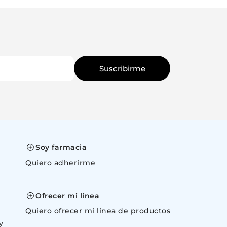
Ingresá tu email
Ingresá tu email
Quiero que me avisen
Quiero que
Suscribirme
Cancelar
Canc
Soy farmacia
Quiero adherirme
space
Ofrecer mi línea
Quiero ofrecer mi linea de productos
y