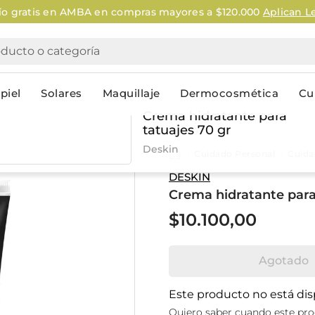
o gratis en AMBA en compras mayores a $120.000
Aplican Le
cto o categoría
piel
Solares
Maquillaje
Dermocosmética
Cu
Crema hidratante para
tatuajes 70 gr
Personal
Deskin
Cuidado Personal
Cuidad
lo
Cuidado de la piel
Higiene Co
DESKIN
Crema hidratante para
Solares
Desodorantes
Corporales
Afeitado
$
10
.
100
,
00
Faciales
Complemento
n
Limpieza
Productos p
Agotado
res
Serums & boosters faciales
Jabón en ba
Contorno de ojos
Jabon líqui
Este producto no está di
Repelentes
Higiene ínt
Quiero saber cuando este pro