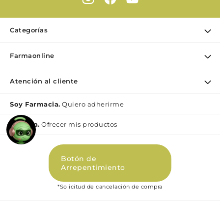
Categorías
Ofertas
Farmaonline
Cuidado Personal
Nuestra empresa
Dermocosmética
Atención al cliente
Puntos de retiro
Maquillaje
Contacto
Soy Farmacia.
Quiero adherirme
Nutrición & Deporte
Medios de pago
Bebé y maternidad
Mi lìnea.
Ofrecer mis productos
Como comprar
Perfumes y Fragancias
Preguntas Frecuentes Beauty
Botón de
Términos y condiciones Beauty
Arrepentimiento
Promociones
*Solicitud de cancelación de compra
Políticas de Privacidad Beauty
Libro de quejas digital (Ley 2247)