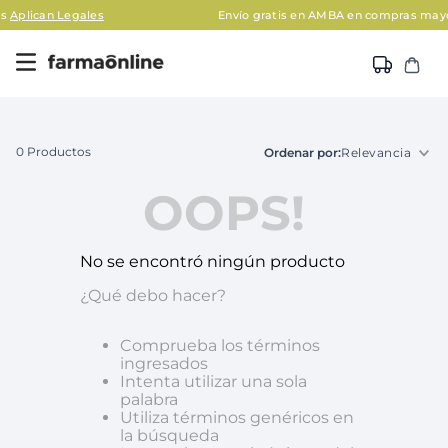
n Legales
Envío gratis en AMBA en compras mayores a $
0
Productos
Relevancia
OOPS!
No se encontró ningún producto
¿Qué debo hacer?
Comprueba los términos
ingresados
Intenta utilizar una sola
palabra
Utiliza términos genéricos en
la búsqueda