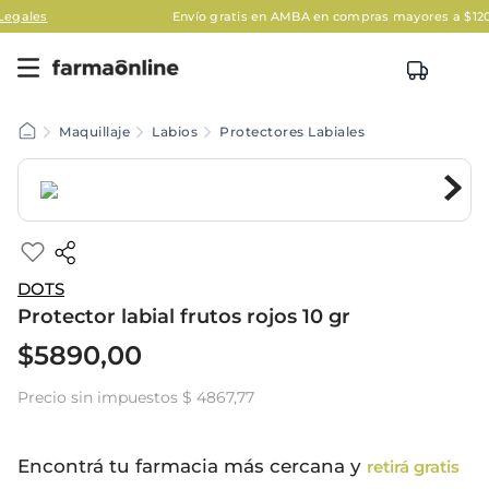
Envío gratis en AMBA en compras mayores a $120.000
Ap
Maquillaje
Labios
Protectores Labiales
DOTS
Protector labial frutos rojos 10 gr
$
5890
,
00
Precio sin impuestos
$ 4867,77
Encontrá tu farmacia más cercana y
retirá gratis