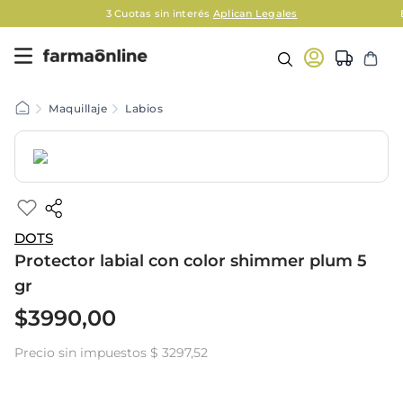
3 Cuotas sin interés
Aplican Legales
Maquillaje
Labios
DOTS
Protector labial con color shimmer plum 5
gr
$
3990
,
00
Precio sin impuestos
$ 3297,52