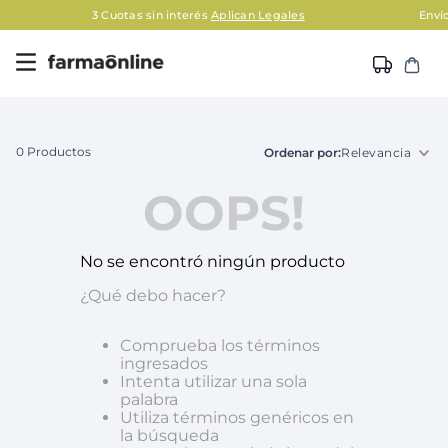
3 Cuotas sin interés
Aplican Legales
Envío grati
0
Productos
Relevancia
OOPS!
No se encontró ningún producto
¿Qué debo hacer?
Comprueba los términos
ingresados
Intenta utilizar una sola
palabra
Utiliza términos genéricos en
la búsqueda