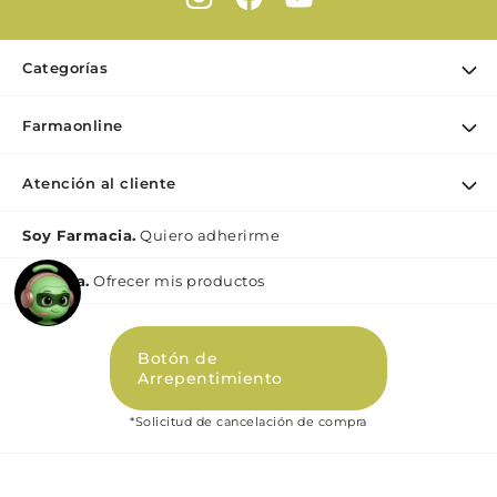
Categorías
Ofertas
Farmaonline
Cuidado Personal
Nuestra empresa
Dermocosmética
Atención al cliente
Puntos de retiro
Maquillaje
Contacto
Soy Farmacia.
Quiero adherirme
Nutrición & Deporte
Medios de pago
Bebé y maternidad
Mi lìnea.
Ofrecer mis productos
Como comprar
Perfumes y Fragancias
Preguntas Frecuentes Beauty
Botón de
Términos y condiciones Beauty
Arrepentimiento
Promociones
*Solicitud de cancelación de compra
Políticas de Privacidad Beauty
Libro de quejas digital (Ley 2247)