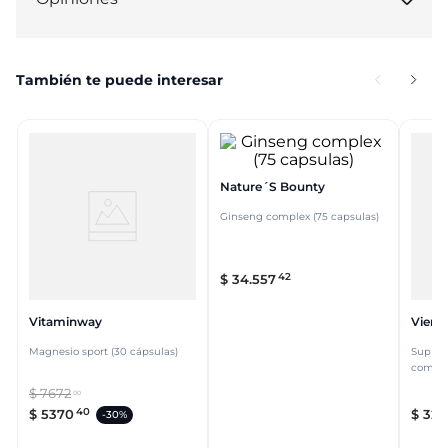
También te puede interesar
Nature´s Bounty
Ginseng complex (75 capsulas)
42
$
34
.
557
Vitaminway
Vient
Magnesio sport (30 cápsulas)
Suplem
compri
$
7672
00
40
$
5370
$
32
.
-
30%