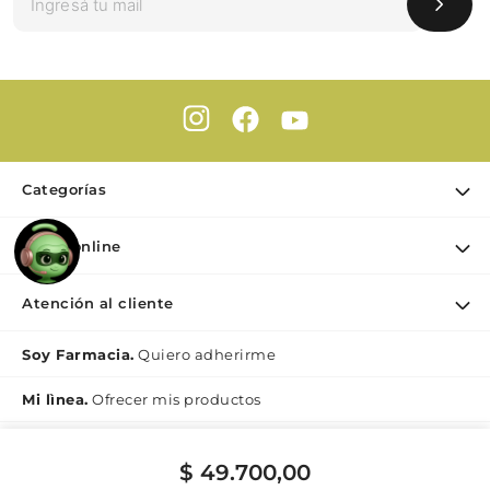
Categorías
Ofertas
Farmaonline
Cuidado Personal
Nuestra empresa
Dermocosmética
Atención al cliente
Puntos de retiro
Maquillaje
Contacto
Soy Farmacia.
Quiero adherirme
Nutrición & Deporte
Medios de pago
Bebé y maternidad
Mi lìnea.
Ofrecer mis productos
Como comprar
Perfumes y Fragancias
Preguntas Frecuentes Beauty
$
49
.
700
,
00
Botón de
Términos y condiciones Beauty