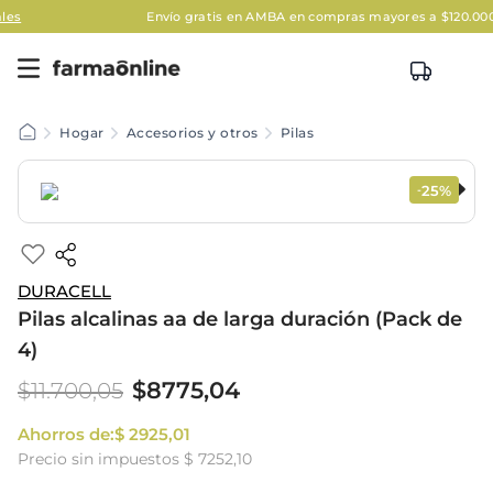
Envío gratis en AMBA en compras mayores a $120.000
Aplican
Hogar
Accesorios y otros
Pilas
25%
-
DURACELL
Pilas alcalinas aa de larga duración (Pack de
4)
$
8775
,
04
$
11
.
700
,
05
Ahorros de:
$
2925
,
01
Precio sin impuestos
$ 7252,10