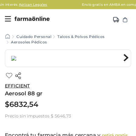
can Legales
Envío gratis en AMBA en compras mayores a
Cuidado Personal
Talcos & Polvos Pédicos
Aerosoles Pédicos
EFFICIENT
Aerosol 88 gr
$
6832
,
54
Precio sin impuestos
$ 5646,73
Encontrá tu farmacia más cercana y
retirá gratis