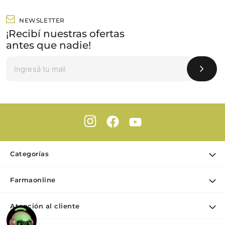
NEWSLETTER
¡Recibí nuestras ofertas
antes que nadie!
Categorías
Ofertas
Farmaonline
Cuidado Personal
Nuestra empresa
Dermocosmética
Atención al cliente
Puntos de retiro
Maquillaje