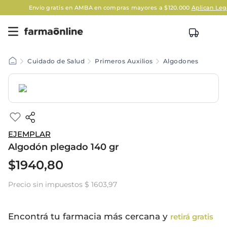
Envío gratis en AMBA en compras mayores a $120.000
Aplican Legale
Cuidado de Salud
Primeros Auxilios
Algodones
EJEMPLAR
Algodón plegado 140 gr
$
1940
,
80
Precio sin impuestos
$ 1603,97
Encontrá tu farmacia más cercana y
retirá gratis