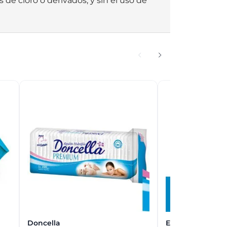
de cloro o derivados, y sin el uso de 
Doncella
Estrella