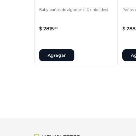
Baby paños de algodon (40 unidades)
Paños d
$
2815
$
288
86
Agregar
Ag