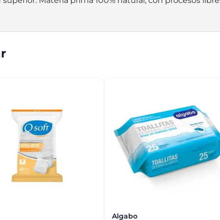
superior. Materia prima 100% natural, con procesos libres 
r
Algabo