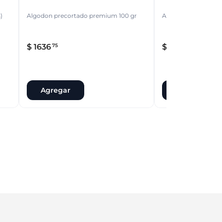
)
Algodon precortado premium 100 gr
Algodon clasico 75g
$
1636
$
1228
75
60
Agregar
Agregar