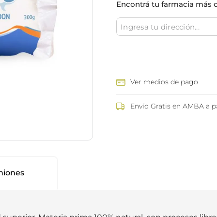
Encontrá tu farmacia más 
ina
Talcos & polvos pédicos
Espacio co
Aerosoles pédicos
Polvos pédicos
Talcos corporales
as
os
Ver medios de pago
Envío Gratis en AMBA a pa
niones