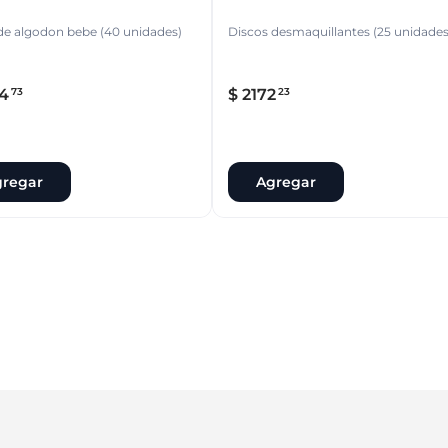
e algodon bebe (40 unidades)
Discos desmaquillantes (25 unidades
4
$
2172
73
23
regar
Agregar