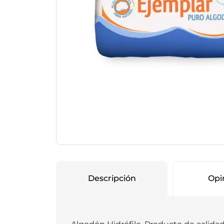
Protección Femen
Cuidado de Salud
Cuidado intimo
Cuidado de adulto
Protectores diarios
Hogar
Copas menstruales
Electro
Tampones
Toallas con y sin al
Uso Profesional
Protectores mamari
Descripción
Opi