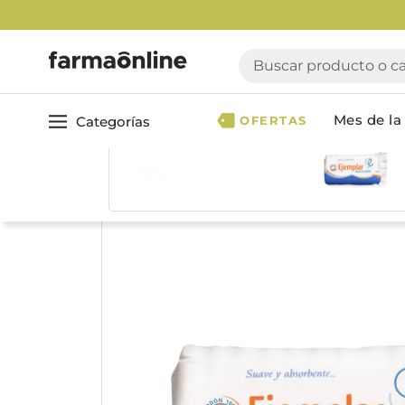
Buscar producto o cate
Mes de la 
Categorías
OFERTAS
Volver
Ver todo
Cuidado 
Cuidado Personal
Dermocosmética
Cuidado del Cabel
Maquillaje
Acondicionador
Nutrición & Deporte
Geles & fijadores
Shampoo
Bebé & Maternidad
Tinturas & coloració
Perfumes & Fragancias
Tratamientos capila
Accesorios de Belleza
Infantiles