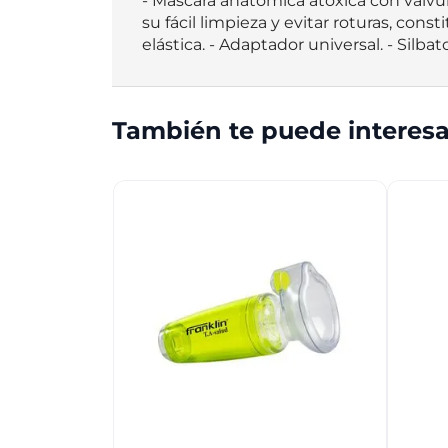
- Máscara anatómica atóxica con válvula 
su fácil limpieza y evitar roturas, cons
elástica. - Adaptador universal. - Silb
También te puede interesa