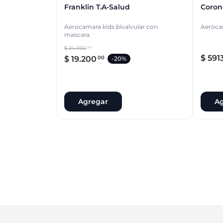
Franklin T.a-Salud
Coron
Aerocamara kids bivalvular con
Aeroca
mascara
$
24
.
000
00
$
591
$
19
.
200
00
-
20%
Agregar
Ag