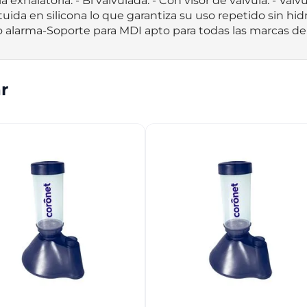
exhalatoria. - Bi valvulada. - Con visor de válvula. - Válvu
tituida en silicona lo que garantiza su uso repetido sin hi
ato alarma-Soporte para MDI apto para todas las marcas de
r