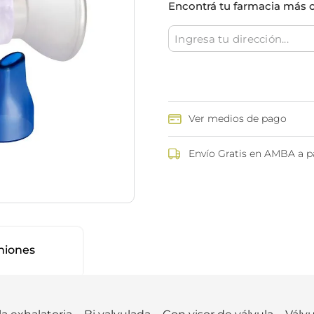
Encontrá tu farmacia más 
ina
Talcos & polvos pédicos
Espacio co
Aerosoles pédicos
Polvos pédicos
Talcos corporales
as
os
Ver medios de pago
Envío Gratis en AMBA a pa
niones