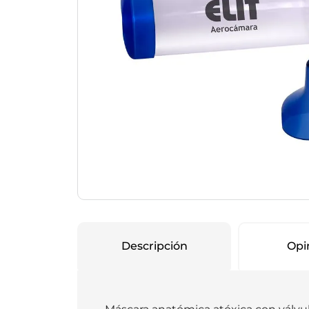
Protección Femen
Cuidado de Salud
Cuidado intimo
Cuidado de adulto
Protectores diarios
Hogar
Copas menstruales
Electro
Tampones
Toallas con y sin al
Uso Profesional
Protectores mamari
Descripción
Opi