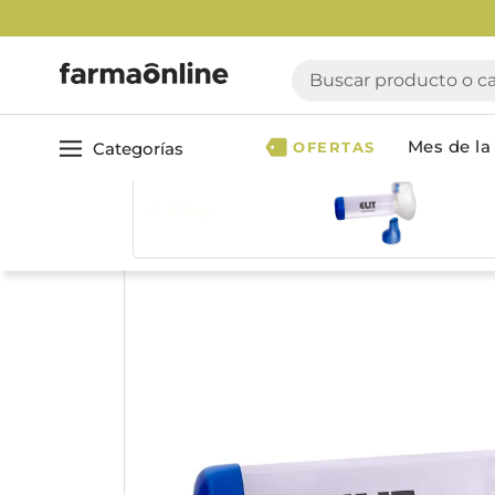
Buscar producto o cate
Mes de la 
Categorías
OFERTAS
Volver
Ver todo
Cuidado 
Cuidado Personal
Dermocosmética
Cuidado del Cabel
Maquillaje
Acondicionador
Nutrición & Deporte
Geles & fijadores
Shampoo
Bebé & Maternidad
Tinturas & coloració
Perfumes & Fragancias
Tratamientos capila
Accesorios de Belleza
Infantiles