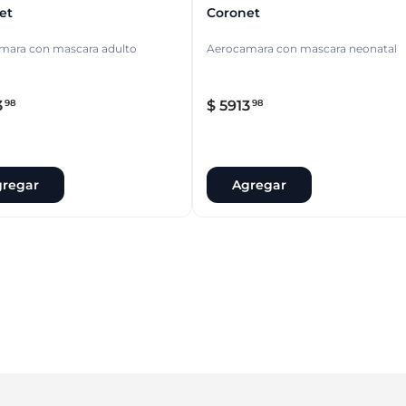
et
Coronet
mara con mascara adulto
Aerocamara con mascara neonatal
3
$
5913
98
98
regar
Agregar