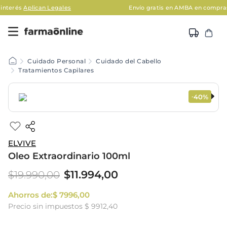
can Legales
Envío gratis en AMBA en compras mayores a
Cuidado Personal
Cuidado del Cabello
Tratamientos Capilares
40%
-
ELVIVE
Oleo Extraordinario 100ml
$
11
.
994
,
00
$
19
.
990
,
00
Ahorros de:
$
7996
,
00
Precio sin impuestos
$ 9912,40