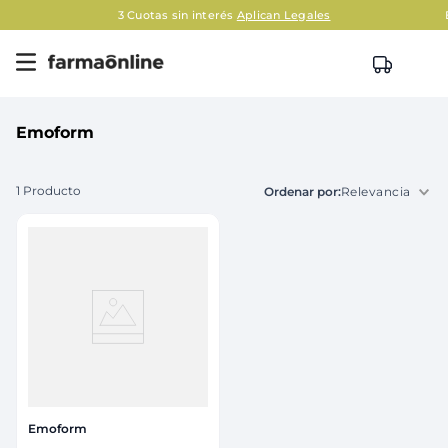
3 Cuotas sin interés
Aplican Legales
Emoform
1
Producto
Relevancia
Emoform