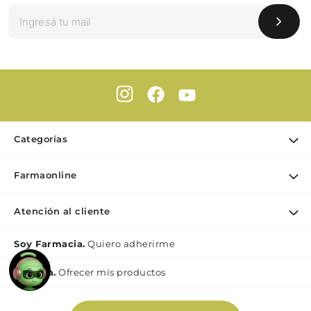
Categorías
Ofertas
Farmaonline
Cuidado Personal
Nuestra empresa
Dermocosmética
Atención al cliente
Puntos de retiro
Maquillaje
Contacto
Soy Farmacia.
Quiero adherirme
Nutrición & Deporte
Medios de pago
Bebé y maternidad
Mi lìnea.
Ofrecer mis productos
Como comprar
Perfumes y Fragancias
Preguntas Frecuentes Beauty