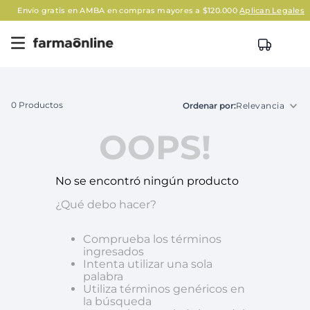
Envío gratis en AMBA en compras mayores a $120.000
Aplican Legales
0
Productos
Relevancia
OOPS!
No se encontró ningún producto
¿Qué debo hacer?
Comprueba los términos
ingresados
Intenta utilizar una sola
palabra
Utiliza términos genéricos en
la búsqueda